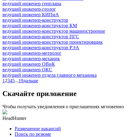
ведущий инженер генплана
ведущий инженер-геолог
ведущий инженер КИПиА
ведущий инженер-конструктор
ведущий инженер-конструктор КМ
ведущий инженер-конструктор машиностроение
ведущий инженер-конструктор ПГС
ведущий инженер-конструктор проектировщик
ведущий инженер-конструктор РЭА
ведущий инженер-метролог
ведущий инженер-механик
ведущий инженер ОВиК
ведущий инженер ОКС
ведущий инженер отдела главного механика
1
2
3
4
5
...
19
дальше
Скачайте приложение
Чтобы получать уведомления о приглашениях мгновенно
HeadHunter
Размещение вакансий
Поиск по резюме