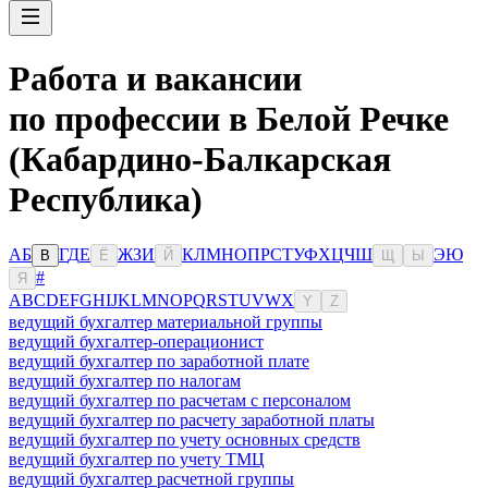
Работа и вакансии
по профессии в Белой Речке
(Кабардино-Балкарская
Республика)
А
Б
Г
Д
Е
Ж
З
И
К
Л
М
Н
О
П
Р
С
Т
У
Ф
Х
Ц
Ч
Ш
Э
Ю
В
Ё
Й
Щ
Ы
#
Я
A
B
C
D
E
F
G
H
I
J
K
L
M
N
O
P
Q
R
S
T
U
V
W
X
Y
Z
ведущий бухгалтер материальной группы
ведущий бухгалтер-операционист
ведущий бухгалтер по заработной плате
ведущий бухгалтер по налогам
ведущий бухгалтер по расчетам с персоналом
ведущий бухгалтер по расчету заработной платы
ведущий бухгалтер по учету основных средств
ведущий бухгалтер по учету ТМЦ
ведущий бухгалтер расчетной группы