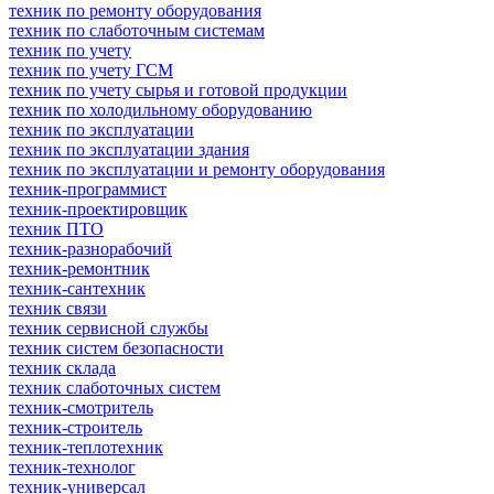
техник по ремонту оборудования
техник по слаботочным системам
техник по учету
техник по учету ГСМ
техник по учету сырья и готовой продукции
техник по холодильному оборудованию
техник по эксплуатации
техник по эксплуатации здания
техник по эксплуатации и ремонту оборудования
техник-программист
техник-проектировщик
техник ПТО
техник-разнорабочий
техник-ремонтник
техник-сантехник
техник связи
техник сервисной службы
техник систем безопасности
техник склада
техник слаботочных систем
техник-смотритель
техник-строитель
техник-теплотехник
техник-технолог
техник-универсал