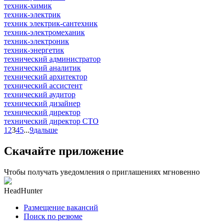
техник-химик
техник-электрик
техник электрик-сантехник
техник-электромеханик
техник-электроник
техник-энергетик
технический администратор
технический аналитик
технический архитектор
технический ассистент
технический аудитор
технический дизайнер
технический директор
технический директор CTO
1
2
3
4
5
...
9
дальше
Скачайте приложение
Чтобы получать уведомления о приглашениях мгновенно
HeadHunter
Размещение вакансий
Поиск по резюме