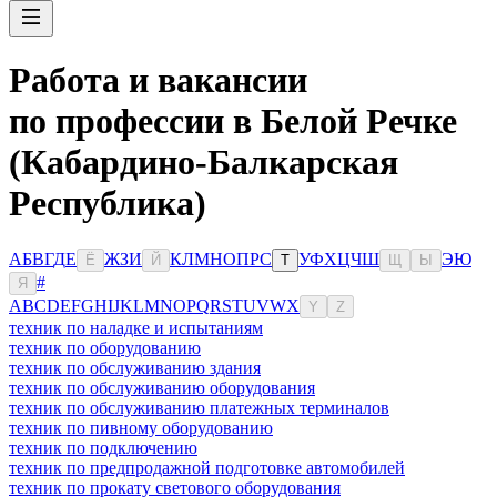
Работа и вакансии
по профессии в Белой Речке
(Кабардино-Балкарская
Республика)
А
Б
В
Г
Д
Е
Ж
З
И
К
Л
М
Н
О
П
Р
С
У
Ф
Х
Ц
Ч
Ш
Э
Ю
Ё
Й
Т
Щ
Ы
#
Я
A
B
C
D
E
F
G
H
I
J
K
L
M
N
O
P
Q
R
S
T
U
V
W
X
Y
Z
техник по наладке и испытаниям
техник по оборудованию
техник по обслуживанию здания
техник по обслуживанию оборудования
техник по обслуживанию платежных терминалов
техник по пивному оборудованию
техник по подключению
техник по предпродажной подготовке автомобилей
техник по прокату светового оборудования