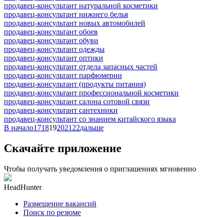
продавец-консультант натуральной косметики
продавец-консультант нижнего белья
продавец-консультант новых автомобилей
продавец-консультант обоев
продавец-консультант обуви
продавец-консультант одежды
продавец-консультант оптики
продавец-консультант отдела запасных частей
продавец-консультант парфюмерии
продавец-консультант (продукты питания)
продавец-консультант профессиональной косметики
продавец-консультант салона сотовой связи
продавец-консультант сантехники
продавец-консультант со знанием китайского языка
В начало
17
18
19
20
21
22
дальше
Скачайте приложение
Чтобы получать уведомления о приглашениях мгновенно
HeadHunter
Размещение вакансий
Поиск по резюме