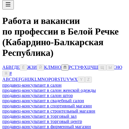
Работа и вакансии
по профессии в Белой Речке
(Кабардино-Балкарская
Республика)
А
Б
В
Г
Д
Е
Ж
З
И
К
Л
М
Н
О
Р
С
Т
У
Ф
Х
Ц
Ч
Ш
Э
Ю
Ё
Й
П
Щ
Ы
#
Я
A
B
C
D
E
F
G
H
I
J
K
L
M
N
O
P
Q
R
S
T
U
V
W
X
Y
Z
продавец-консультант в салон
продавец-консультант в салон женской одежды
продавец-консультант в салон штор
продавец-консультант в свадебный салон
продавец-консультант в спортивный магазин
продавец-консультант в строительный магазин
продавец-консультант в торговый зал
продавец-консультант в торговый центр
продавец-консультант в фирменный магазин