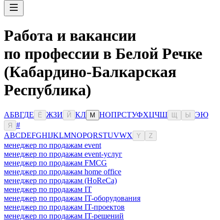
Работа и вакансии
по профессии в Белой Речке
(Кабардино-Балкарская
Республика)
А
Б
В
Г
Д
Е
Ж
З
И
К
Л
Н
О
П
Р
С
Т
У
Ф
Х
Ц
Ч
Ш
Э
Ю
Ё
Й
М
Щ
Ы
#
Я
A
B
C
D
E
F
G
H
I
J
K
L
M
N
O
P
Q
R
S
T
U
V
W
X
Y
Z
менеджер по продажам event
менеджер по продажам event-услуг
менеджер по продажам FMCG
менеджер по продажам home office
менеджер по продажам (HoReCa)
менеджер по продажам IT
менеджер по продажам IT-оборудования
менеджер по продажам IT-проектов
менеджер по продажам IT-решений