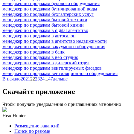
менеджер по продажам бурового оборудования
менеджер по продажам бутилированной воды
менеджер по продажам бухгалтерских услуг
менеджер по продажам бытовой техники
менеджер по продажам бытовой химии
менеджер по продажам в digital-агентство
менеджер по продажам в автосалон
менеджер по продажам в агентство недвижимости
менеджер по продажам вакуумного оборудования
менеджер по продажам в банк
менеджер по продажам в веб-студию
менеджер по продажам в дилерский отдел
менеджер по продажам вентилируемых фасадов
менеджер по продажам вентиляционного оборудования
В начало
20
21
22
23
24
...
47
дальше
Скачайте приложение
Чтобы получать уведомления о приглашениях мгновенно
HeadHunter
Размещение вакансий
Поиск по резюме