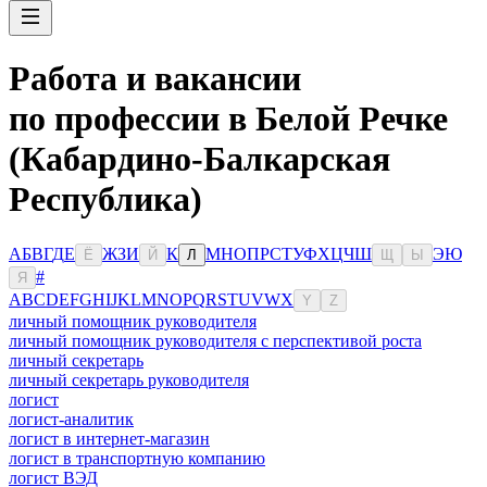
Работа и вакансии
по профессии в Белой Речке
(Кабардино-Балкарская
Республика)
А
Б
В
Г
Д
Е
Ж
З
И
К
М
Н
О
П
Р
С
Т
У
Ф
Х
Ц
Ч
Ш
Э
Ю
Ё
Й
Л
Щ
Ы
#
Я
A
B
C
D
E
F
G
H
I
J
K
L
M
N
O
P
Q
R
S
T
U
V
W
X
Y
Z
личный помощник руководителя
личный помощник руководителя с перспективой роста
личный секретарь
личный секретарь руководителя
логист
логист-аналитик
логист в интернет-магазин
логист в транспортную компанию
логист ВЭД