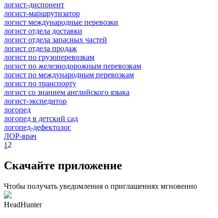
логист-диспонент
логист-маршрутизатор
логист международные перевозки
логист отдела доставки
логист отдела запасных частей
логист отдела продаж
логист по грузоперевозкам
логист по железнодорожным перевозкам
логист по международным перевозкам
логист по транспорту
логист со знанием английского языка
логист-экспедитор
логопед
логопед в детский сад
логопед-дефектолог
ЛОР-врач
1
2
Скачайте приложение
Чтобы получать уведомления о приглашениях мгновенно
HeadHunter