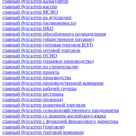
главный бухгалтер-калькулятор
главный бухгалтер-кассир
главный бухгалтер МСФО
главный бухгалтер на аутсорсинг
главный бухгалтер (недвижимость)
главный бухгалтер НКО
главный бухгалтер обособленного подразделения
главный бухгалтер (общественное питание)
главный бухгалтер (оптовая торговля ВЭД)
главный бухгалтер оптовой торговли
главный бухгалтер ОСНО
главный бухгалтер (пищевое производство)
главный бухгалтер по строительству
главный бухгалтер проекта
главный бухгалтер производства
главный бухгалтер производственной компании
главный бухгалтер рабочей группы
главный бухгалтер ресторана
главный бухгалтер (розница)
главный бухгалтер розничной торговли
главный бухгалтер сельскохозяйственного предприятия
главный бухгалтер со знанием английского языка
главный бухгалтер с функцией финансового директора
главный бухгалтер (торговля)
главный бухгалтер торговой компании