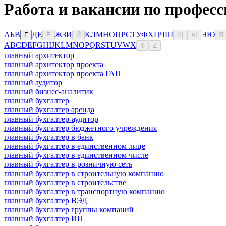
Работа и вакансии по профес
А
Б
В
Д
Е
Ж
З
И
К
Л
М
Н
О
П
Р
С
Т
У
Ф
Х
Ц
Ч
Ш
Э
Ю
Г
Ё
Й
Щ
Ы
Я
A
B
C
D
E
F
G
H
I
J
K
L
M
N
O
P
Q
R
S
T
U
V
W
X
Y
Z
главный архитектор
главный архитектор проекта
главный архитектор проекта ГАП
главный аудитор
главный бизнес-аналитик
главный бухгалтер
главный бухгалтер аренда
главный бухгалтер-аудитор
главный бухгалтер бюджетного учреждения
главный бухгалтер в банк
главный бухгалтер в единственном лице
главный бухгалтер в единственном числе
главный бухгалтер в розничную сеть
главный бухгалтер в строительную компанию
главный бухгалтер в строительстве
главный бухгалтер в транспортную компанию
главный бухгалтер ВЭД
главный бухгалтер группы компаний
главный бухгалтер ИП