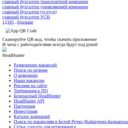
главный бухгалтер транспортной компании
главный бухгалтер управляющей компании
главный бухгалтер (услуги)
главный бухгалтер УСН
1
2
3
4
5
...
9
дальше
Сканируйте QR-код, чтобы скачать приложение
И чаты с работодателями всегда будут под рукой
HeadHunter
Размещение вакансий
Поиск по резюме
О компании
Наши вакансии
Реклама на сайте
Требования к ПО
Безопасный HeadHunter
HeadHunter API
Партнерам
Инвесторам
Каталог компаний
Поиск по вакансиям в Белой Речке (Кабардино-Балкарска
Сетка: соцсеть для нетворкинга