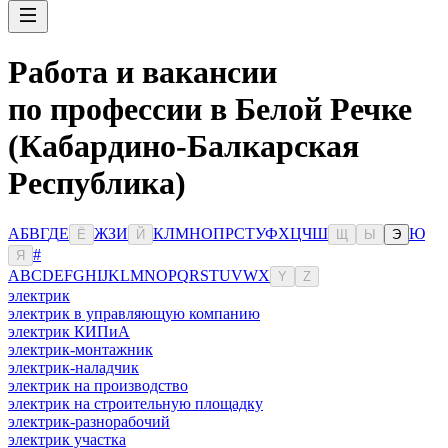
Работа и вакансии
по профессии в Белой Речке
(Кабардино-Балкарская
Республика)
А
Б
В
Г
Д
Е
Ж
З
И
К
Л
М
Н
О
П
Р
С
Т
У
Ф
Х
Ц
Ч
Ш
Ю
Ё
Й
Щ
Ы
Э
#
Я
A
B
C
D
E
F
G
H
I
J
K
L
M
N
O
P
Q
R
S
T
U
V
W
X
Y
Z
электрик
электрик в управляющую компанию
электрик КИПиА
электрик-монтажник
электрик-наладчик
электрик на производство
электрик на строительную площадку
электрик-разнорабочий
электрик участка