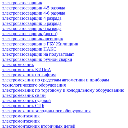
электрогазосварщик
электрогазосварщик 4-5 разряда
электрогазосварщик 4-6 разряда
электрогазосварщик 4 разряда
электрогазосварщик 5 разряда
электрогазосварщик 6 разряда
электрогазосварщик (аргон)
электрогазосварщик-аргонщик
электрогазосварщик в ГБУ Жилищник
электрогазосварщик НАКС
электрогазосварщик на полуавтомат
электрогазосварщик ручной сварки
электромеханик
электромеханик КИПиА
электромеханик по лифтам
электромеханик по средствам автоматики и приборам
технологического оборудования
электромеханик по торговому и холодильному оборудованию
электромеханик связи
электромеханик судовой
электромеханик СЦБ
электромеханик холодильного оборудования
электромонтажник
электромонтажник
электромонтажник вторичных цепей