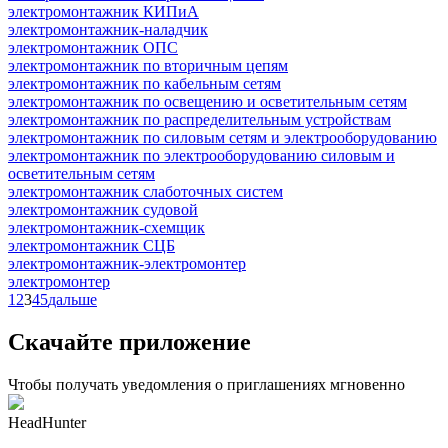
электромонтажник КИПиА
электромонтажник-наладчик
электромонтажник ОПС
электромонтажник по вторичным цепям
электромонтажник по кабельным сетям
электромонтажник по освещению и осветительным сетям
электромонтажник по распределительным устройствам
электромонтажник по силовым сетям и электрооборудованию
электромонтажник по электрооборудованию силовым и
осветительным сетям
электромонтажник слаботочных систем
электромонтажник судовой
электромонтажник-схемщик
электромонтажник СЦБ
электромонтажник-электромонтер
электромонтер
1
2
3
4
5
дальше
Скачайте приложение
Чтобы получать уведомления о приглашениях мгновенно
HeadHunter