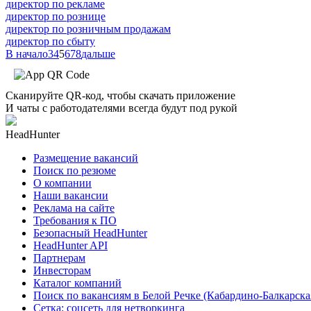
директор по рекламе
директор по рознице
директор по розничным продажам
директор по сбыту
В начало
3
4
5
6
7
8
дальше
Сканируйте QR-код, чтобы скачать приложение
И чаты с работодателями всегда будут под рукой
HeadHunter
Размещение вакансий
Поиск по резюме
О компании
Наши вакансии
Реклама на сайте
Требования к ПО
Безопасный HeadHunter
HeadHunter API
Партнерам
Инвесторам
Каталог компаний
Поиск по вакансиям в Белой Речке (Кабардино-Балкарска
Сетка: соцсеть для нетворкинга