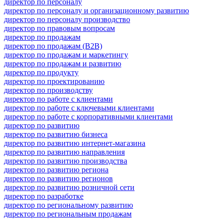
директор по персоналу
директор по персоналу и организационному развитию
директор по персоналу производство
директор по правовым вопросам
директор по продажам
директор по продажам (B2B)
директор по продажам и маркетингу
директор по продажам и развитию
директор по продукту
директор по проектированию
директор по производству
директор по работе с клиентами
директор по работе с ключевыми клиентами
директор по работе с корпоративными клиентами
директор по развитию
директор по развитию бизнеса
директор по развитию интернет-магазина
директор по развитию направления
директор по развитию производства
директор по развитию региона
директор по развитию регионов
директор по развитию розничной сети
директор по разработке
директор по региональному развитию
директор по региональным продажам