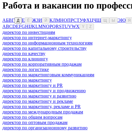
Работа и вакансии по профес
А
Б
В
Г
Е
Ж
З
И
К
Л
М
Н
О
П
Р
С
Т
У
Ф
Х
Ц
Ч
Ш
Э
Ю
Д
Ё
Й
Щ
Ы
Я
A
B
C
D
E
F
G
H
I
J
K
L
M
N
O
P
Q
R
S
T
U
V
W
X
Y
Z
директор по инвестициям
директор по интернет-маркетингу
директор по информационным технологиям
директор по капитальному строительству
директор по качеству
директор по клинингу
директор по корпоративным продажам
директор по логистике
директор по маркетинговым коммуникациям
директор по маркетингу
директор по маркетингу и PR
директор по маркетингу и продвижению
директор по маркетингу и развитию
директор по маркетингу и рекламе
директор по маркетингу, рекламе и PR
директор по международным продажам
директор по общим вопросам
директор по оптовым продажам
директор по организационному развитию