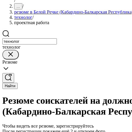
/
/
...
резюме в Белой Речке (Кабардино-Балкарская Республика
технолог
/
проектная работа
технолог
Резюме
Найти
Резюме соискателей на должно
(Кабардино-Балкарская Респу
Чтобы видеть все резюме, зарегистрируйтесь
После регистрации покажем ещё 2 и откроем фото