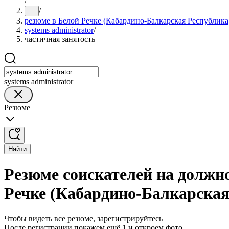
/
/
...
резюме в Белой Речке (Кабардино-Балкарская Республика
systems administrator
/
частичная занятость
systems administrator
Резюме
Найти
Резюме соискателей на должно
Речке (Кабардино-Балкарская
Чтобы видеть все резюме, зарегистрируйтесь
После регистрации покажем ещё 1 и откроем фото