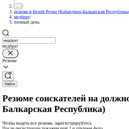
/
/
...
резюме в Белой Речке (Кабардино-Балкарская Республика
медбрат
/
полный день
медбрат
Резюме
Найти
Резюме соискателей на должно
Балкарская Республика)
Чтобы видеть все резюме, зарегистрируйтесь
После регистрации покажем ещё 2 и откроем фото