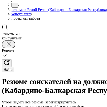
/
/
...
резюме в Белой Речке (Кабардино-Балкарская Республика
консультант
/
проектная работа
консультант
Резюме
Найти
Резюме соискателей на должно
(Кабардино-Балкарская Респу
Чтобы видеть все резюме, зарегистрируйтесь
После регистрации покажем ещё 1 и откроем фото