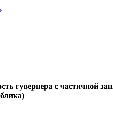
)
/
сть гувернера с частичной зан
блика)