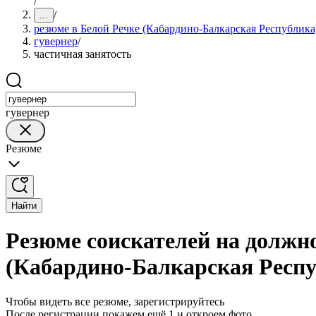
/
/
...
резюме в Белой Речке (Кабардино-Балкарская Республика
гувернер
/
частичная занятость
гувернер
Резюме
Найти
Резюме соискателей на должно
(Кабардино-Балкарская Респу
Чтобы видеть все резюме, зарегистрируйтесь
После регистрации покажем ещё 1 и откроем фото