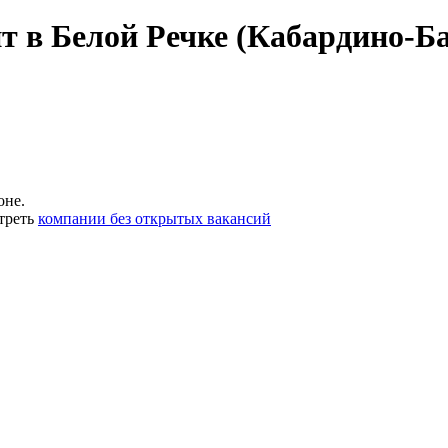
т в Белой Речке (Кабардино-Б
оне.
треть
компании без открытых вакансий