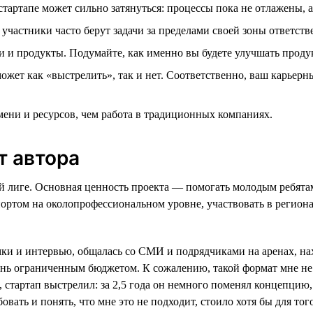
стартапе может сильно затянуться: процессы пока не отлажены, 
 участники часто берут задачи за пределами своей зоны ответств
 и продукты. Подумайте, как именно вы будете улучшать продук
ожет как «выстрелить», так и нет. Соответственно, ваш карьерн
ени и ресурсов, чем работа в традиционных компаниях.
т автора
й лиге. Основная ценность проекта — помогать молодым ребятам 
ортом на околопрофессиональном уровне, участвовать в региона
мки и интервью, общалась со СМИ и подрядчиками на аренах, нах
ень ограниченным бюджетом. К сожалению, такой формат мне не п
, стартап выстрелил: за 2,5 года он немного поменял концепцию
вать и понять, что мне это не подходит, стоило хотя бы для того