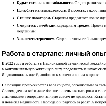
Будьте готовы к нестабильности.
Стадия развития в 
Полюбите мультизадачность.
В проектах такого типа
Станьте новатором.
Стартапы предлагают новые идеи
Смиритесь с нечётким карьерным треком.
Проект м
медленным.
Запаситесь терпением.
Стартап отнимает больше врем
Работа в стартапе: личный опы
В 2022 году я работала в Национальной студенческой хоккейно
в Континентальную хоккейную лигу, продолжать заниматься сп
Я вдохновилась идеей, любовью к хоккею и вошла в проект.
На позиции пресс-секретаря вела соцсети, организовывала съё
Словом, делала всё и даже больше в очень сжатые сроки и с оч
с маленькими гонорарами за идею совсем не нравилось. Кстати
и повысил медийность. Наблюдаю и радуюсь за ребят. А попробо