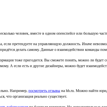
несколько человек, вместе в одном опенспейсе или большую част
а, если претендуете на управляющую должность. Иначе невозмо
о придётся делать самому. Данные о взаимодействии команды пом
ормация тоже пригодится. Вы сможете понять, можно ли будет со
ому. А если есть и другие дизайнеры, можно будет взаимодейств
ельно. Например,
посмотреть отзывы
на hh.ru. Можно найти юри
я, что организация реально существует.
ить работодателя
по базовым моментам. Но дополнительные данн