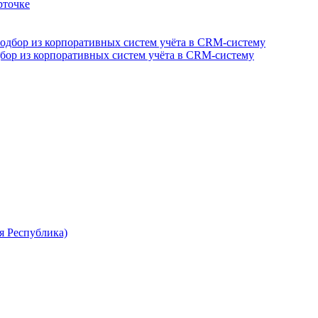
рточке
одбор из корпоративных систем учёта в CRM-систему
я Республика)