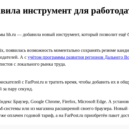
авила инструмент для работода
мы hh.ru — добавила новый инструмент, который позволит ещё 
ntix, появилась возможность моментально сохранять резюме канд
одателей. А с
учётом программы развития регионов Дальнего В
истов с локального рынка труда.
скателей с FarPost.ru и тратить время, чтобы добавить их в о
 за пару секунд.
ндекс Браузер, Google Chrome, Firefox, Microsoft Edge. А устан
RM-системы или из магазина расширений своего браузера. Новый
уже оплачен годовой тариф, а на FarPost.ru приобретён пакет дос