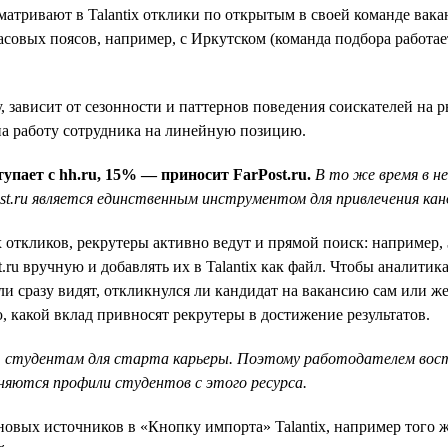
атривают в Talantix отклики по открытым в своей команде вака
совых поясов, например, с Иркутском (команда подбора работает
у, зависит от сезонности и паттернов поведения соискателей на
на работу сотрудника на линейную позицию.
упает с hh.ru, 15% — приносит FarPost.ru.
В то же время в не
Post.ru является единственным инструментом для привлечения к
откликов, рекрутеры активно ведут и прямой поиск: например,
t.ru вручную и добавлять их в Talantix как файл. Чтобы аналит
ли сразу видят, откликнулся ли кандидат на вакансию сам или ж
, какой вклад привносят рекрутеры в достижение результатов.
 студентам для старта карьеры. Поэтому работодателем вос
аняются профили студентов с этого ресурса.
овых источников в «Кнопку импорта» Talantix, например того же