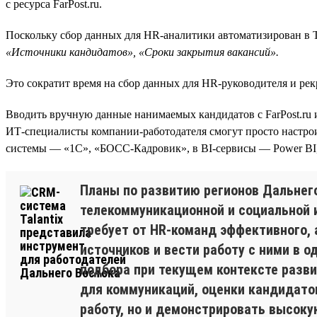
с ресурса FarPost.ru.
Поскольку сбор данных для HR-аналитики автоматизирован в Ta
«Источники кандидатов», «Сроки закрытия вакансий».
Это сократит время на сбор данных для HR-руководителя и рек
Вводить вручную данные нанимаемых кандидатов с FarPost.ru и
ИТ-специалисты компании-работодателя смогут просто настро
системы — «1С», «БОСС-Кадровик», в BI-сервисы — Power BI, Fi
Планы по развитию регионов Дальнег
телекоммуникационной и социальной и
требует от HR-команд эффективного, 
источников и вести работу с ними в 
подбора при текущем контексте разви
для коммуникаций, оценки кандидато
работу, но и демонстрировать высок