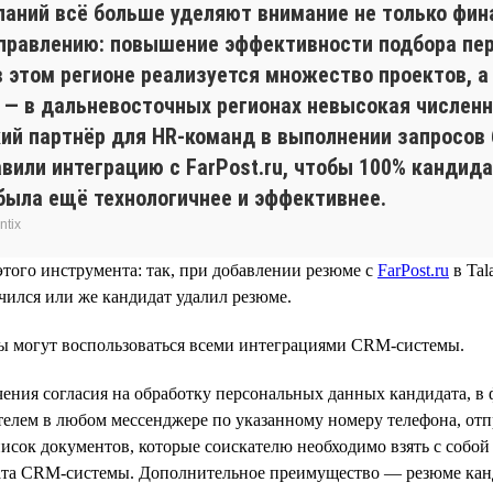
аний всё больше уделяют внимание не только фин
аправлению: повышение эффективности подбора пер
 в этом регионе реализуется множество проектов, 
ой — в дальневосточных регионах невысокая числен
кий партнёр для HR-команд в выполнении запросов 
или интеграцию с FarPost.ru, чтобы 100% кандида
была ещё технологичнее и эффективнее.
ntix
того инструмента: так, при добавлении резюме с
FarPost.ru
в Tal
нчился или же кандидат удалил резюме.
сты могут воспользоваться всеми интеграциями CRM-системы.
ния согласия на обработку персональных данных кандидата, в фо
ателем в любом мессенджере по указанному номеру телефона, отп
сок документов, которые соискателю необходимо взять с собой н
та CRM-системы. Дополнительное преимущество — резюме кандида