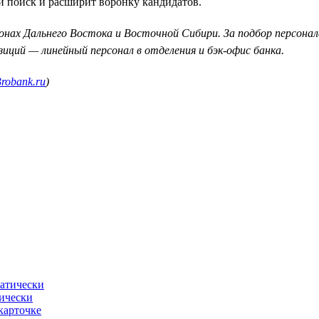
й поиск и расширит воронку кандидатов.
онах Дальнего Востока и Восточной Сибири. За подбор персонал
иций — линейный персонал в отделения и бэк-офис банка.
Brobank.ru
)
тически