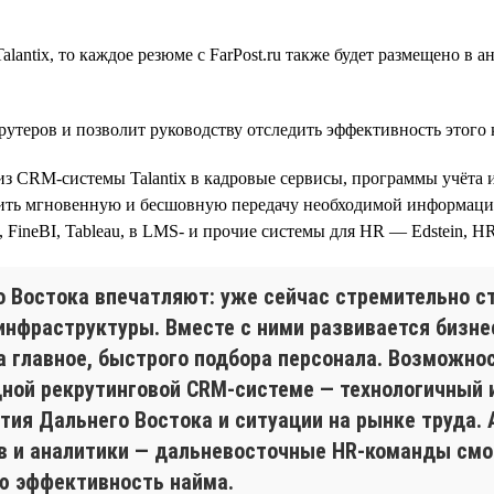
lantix, то каждое резюме c FarPost.ru также будет размещено в
рутеров и позволит руководству отследить эффективность этого
з CRM-системы Talantix в кадровые сервисы, программы учёта и
ить мгновенную и бесшовную передачу необходимой информации 
neBI, Tableau, в LMS- и прочие системы для HR — Edstein, HRli
о Востока впечатляют: уже сейчас стремительно с
нфраструктуры. Вместе с ними развивается бизнес
а главное, быстрого подбора персонала. Возможно
одной рекрутинговой CRM-системе — технологичный 
тия Дальнего Востока и ситуации на рынке труда. 
в и аналитики — дальневосточные HR-команды смо
ую эффективность найма.