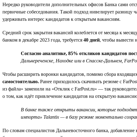
Нередко руководители дополнительных офисов Банка сами отсм
первичные собеседования. Такой подход нивелирует разницу ча
удерживать интерес кандидатов к открытым вакансиям.
Средний срок закрытия вакансий колеблется от месяца к месяц
банком в декабре 2023 года, требуется
40 дней
, чтобы вывести 
Согласно аналитике, 85% откликов кандидатов пост
Дальнереченске, Находке или в Спасске-Дальнем, Far
Чтобы расширить воронки кандидатов, помимо сбора входящих 
самостоятельно.
Ранее приходилось скачивать резюме с FarPos
из файла» заменили на «Отклик с FarPost.ru» — так руководите
о том, как идёт привлечение кандидатов на открытую вакансию
В банке также открыты вакансии, которые подходят
импорта» Talantix — в базу резюме моментально сохр
По словам специалистов Дальневосточного банка, добавление н