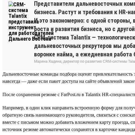
Представители дальневосточных комп
бизнеса. Растут и требования к HR-н
И это закономерно: с одной стороны,
роста и развития бизнеса, но с друг
CRM-система Talantix — технологичес
дальневосточных рекрутеров мы добав
воронке найма, а ежедневная работа 
Марина Хадина, директор по развитию CRM-системы Tala
Дальневосточные команды подбора оценят привлекательность э
навсегда — даже если пакет доступа на сайте объявлений зако
После сохранения резюме с FarPost.ru в Talantix HR-специали
Например, в один клик направить встроенную форму для получе
обратную связь нанимающего руководителя, связаться с соиск
вместе с письмом можно добавить вложением карту проезда, спи
источник резюме автоматически сохранятся в карточке кандида